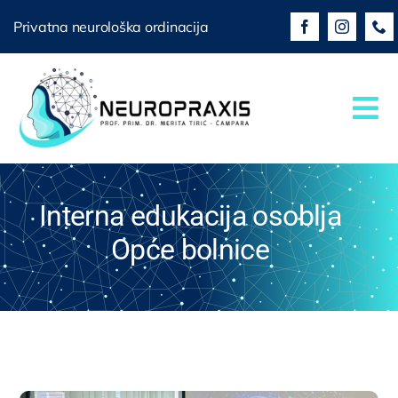
Skip
Privatna neurološka ordinacija
to
content
Tog
Nav
Početna
Interna edukacija osoblja
O nama
Opće bolnice
Usluge
Objave
Kontakt