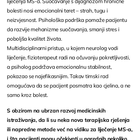
liječenja MS-a. Suočavanje s dijagnozom hronične
bolesti nosi emocionalni teret – strah, tugu i
neizvjesnost. Psihološka podrška pomaže pacijentu
da razvije mehanizme suočavanja, smanji stres i
poboljša kvalitet života.
Multidisciplinarni pristup, u kojem neurolog vodi
liječenje, fizioterapeut radi na očuvanju pokretljivosti,
a psiholog podržava emocionalnu stabilnost,
pokazao se najefikasnijim. Takav timski rad
omogućava da se pacijent posmatra kao cjelina, a ne
samo kroz bolest.
S obzirom na ubrzan razvoj medicinskih
istraživanja, da li su neka nova terapijska rješenja
ili napredne metode već na vidiku za liječenje MS-a,
i šta pacijenti mogu očekivati u narednih nekoliko