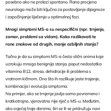
posebno ako ne prolazi spontano. Rana procjena
neurologa može biti ključna za postavljanje dijagnoze
i započinjanje liječenja u optimalnoj fazi.
Mnogi simptomi MS-a su nespecifični (npr. trnjenje,
zamor, problemi sa vidom).
Kako razlikovati te
rane znakove od drugih, manje ozbiljnih stanja?
Tačno je da su simptomi MS-a često slični onima koje
uzrokuju mnogo benignija stanja, poput nedostatka
vitamina B12, stresa, dehidracije ili problema s
vratnom kičmom. Ono što ih razlikuje jeste trajanje,
kombinacija i evolucija simptoma.
Na primjer, ako se trnjenje javlja samo povremeno i
kratkotrajno, vjerovatno nije riječ o MS-u. Međutim,
ako osjećaj traje danima, širi se ili se pridružuju novi