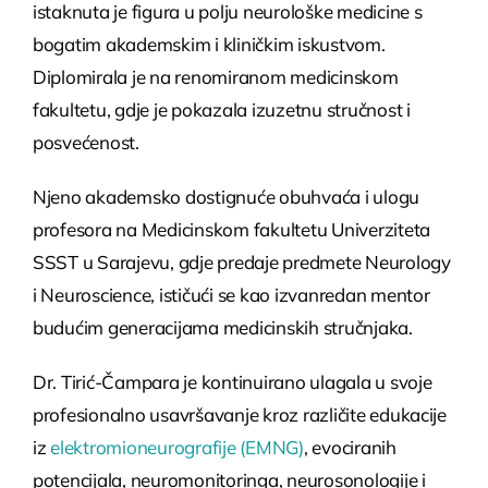
istaknuta je figura u polju neurološke medicine s
bogatim akademskim i kliničkim iskustvom.
Diplomirala je na renomiranom medicinskom
fakultetu, gdje je pokazala izuzetnu stručnost i
posvećenost.
Njeno akademsko dostignuće obuhvaća i ulogu
profesora na Medicinskom fakultetu Univerziteta
SSST u Sarajevu, gdje predaje predmete Neurology
i Neuroscience, ističući se kao izvanredan mentor
budućim generacijama medicinskih stručnjaka.
Dr. Tirić-Čampara je kontinuirano ulagala u svoje
profesionalno usavršavanje kroz različite edukacije
iz
elektromioneurografije (EMNG)
, evociranih
potencijala, neuromonitoringa, neurosonologije i