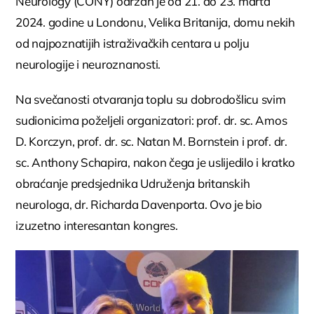
Neurology (CONY) održan je od 21. do 23. marta
2024. godine u Londonu, Velika Britanija, domu nekih
od najpoznatijih istraživačkih centara u polju
neurologije i neuroznanosti.
Na svečanosti otvaranja toplu su dobrodošlicu svim
sudionicima poželjeli organizatori: prof. dr. sc. Amos
D. Korczyn, prof. dr. sc. Natan M. Bornstein i prof. dr.
sc. Anthony Schapira, nakon čega je uslijedilo i kratko
obraćanje predsjednika Udruženja britanskih
neurologa, dr. Richarda Davenporta. Ovo je bio
izuzetno interesantan kongres.